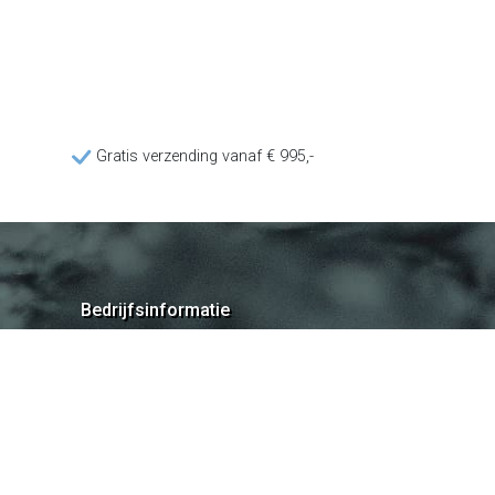
Gratis verzending vanaf € 995,-
Bedrijfsinformatie
Poolquip Nederland BV
De Vest 50b
5555XP Valkenswaard
+31 (0) 40 201 9765
sales@poolquip.com