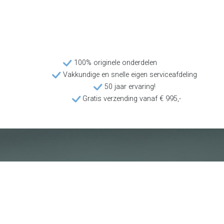
100% originele onderdelen
Vakkundige en snelle eigen serviceafdeling
50 jaar ervaring!
Gratis verzending vanaf € 995,-
Klantenservice
Voorwaarden
Over Poolquip
Transport
Abonneren op de nieuwsbrief
Algemene voorwaarden
Download onze catalogus
Privacybeleid
Hot deals
Disclaimer