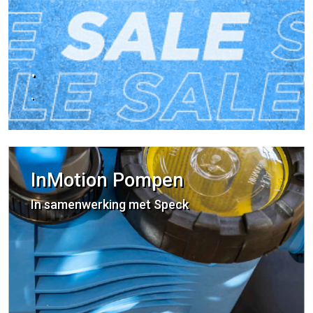
.
.
InMotion Pompen
In samenwerking met Speck