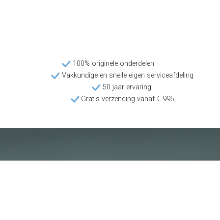
100% originele onderdelen
Vakkundige en snelle eigen serviceafdeling
50 jaar ervaring!
Gratis verzending vanaf € 995,-
Klantenservice
Voorwaarden
Over Poolquip
Transport
Abonneren op de nieuwsbrief
Algemene voorwaarden
Download onze catalogus
Privacybeleid
Hot deals
Disclaimer