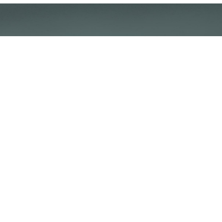
Klantenservice
Voorwaarden
Over Poolquip
Transport
Abonneren op de nieuwsbrief
Algemene voorwaarden
Download onze catalogus
Privacybeleid
Hot deals
Disclaimer
Bedrijfsinformatie
Poolquip Nederland BV
De Vest 50b
5555XP Valkenswaard
+31 (0) 40 201 9765
sales@poolquip.com