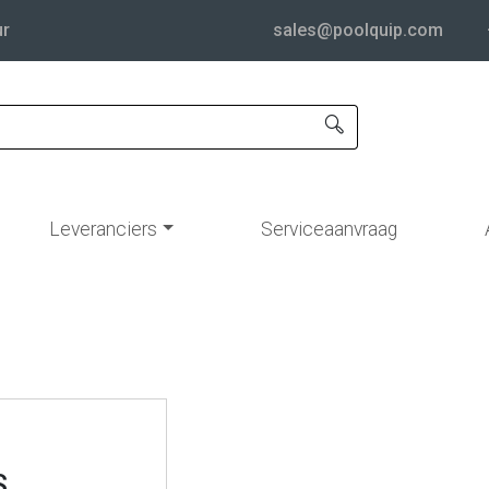
ur
sales@poolquip.com
Leveranciers
Serviceaanvraag
S