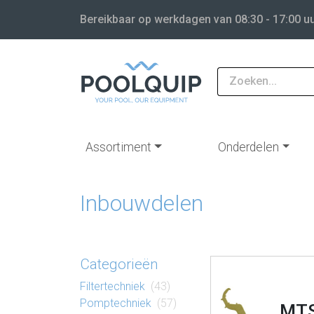
Bereikbaar op werkdagen van 08:30 - 17:00 u
Assortiment
Onderdelen
Inbouwdelen
Categorieën
Filter​techniek
(43)
Pomp​techniek
(57)
MT