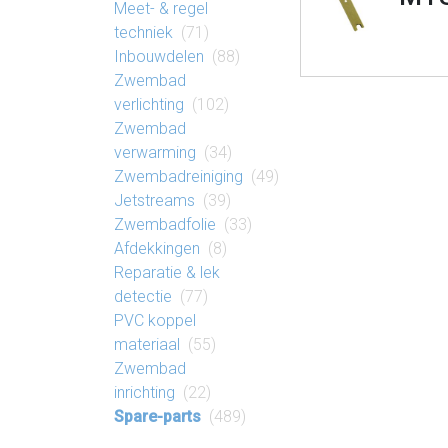
Meet- & regel​
techniek
(71)
Inbouw​delen
(88)
Zwembad​
verlichting
(102)
Zwembad​
verwarming
(34)
Zwembad​reiniging
(49)
Jetstreams
(39)
Zwembad​folie
(33)
Af​dek​king​en
(8)
Reparatie​ & lek​
detectie
(77)
PVC koppel​
materiaal
(55)
Zwembad​
inrichting
(22)
Spare-parts
(489)