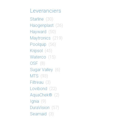
Leveranciers
Starline
(30)
Haogenplast
(26)
Hayward
(50)
Maytronics
(219)
Poolquip
(56)
Kripsol
(45)
Waterco
(15)
OSF
(8)
Sugar Valley
(6)
MTS
(93)
Filtreau
(3)
Lovibond
(22)
AquaChek®
(2)
Ignia
(9)
DuraVision
(57)
Seamaid
(3)