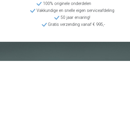
100% originele onderdelen
Vakkundige en snelle eigen serviceafdeling
50 jaar ervaring!
Gratis verzending vanaf € 995,-
Klantenservice
Voorwaarden
Over Poolquip
Transport
Abonneren op de nieuwsbrief
Algemene voorwaarden
Download onze catalogus
Privacybeleid
Hot deals
Disclaimer
Bedrijfsinformatie
Poolquip Nederland BV
De Vest 50b
5555XP Valkenswaard