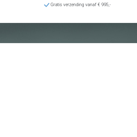
Gratis verzending vanaf € 995,-
Klantenservice
Voorwaarden
Over Poolquip
Transport
Abonneren op de nieuwsbrief
Algemene voorwaarden
Download onze catalogus
Privacybeleid
Hot deals
Disclaimer
Bedrijfsinformatie
Poolquip Nederland BV
De Vest 50b
5555XP Valkenswaard
+31 (0) 40 201 9765