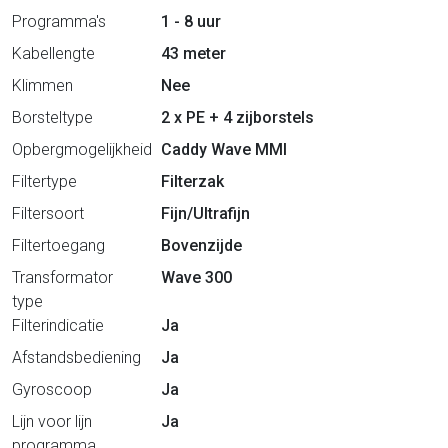
Programma's
1 - 8 uur
Kabellengte
43 meter
Klimmen
Nee
Borsteltype
2 x PE + 4 zijborstels
Opbergmogelijkheid
Caddy Wave MMI
Filtertype
Filterzak
Filtersoort
Fijn/Ultrafijn
Filtertoegang
Bovenzijde
Transformator
Wave 300
type
Filterindicatie
Ja
Afstandsbediening
Ja
Gyroscoop
Ja
Lijn voor lijn
Ja
programma