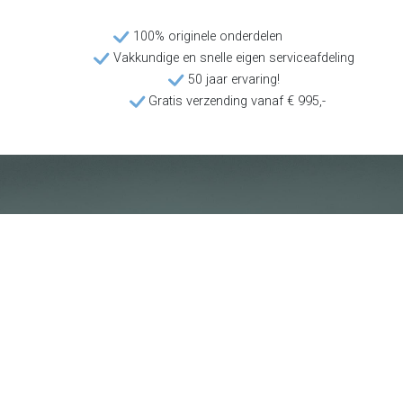
100% originele onderdelen
Vakkundige en snelle eigen serviceafdeling
50 jaar ervaring!
Gratis verzending vanaf € 995,-
Klantenservice
Voorwaarden
Over Poolquip
Transport
Abonneren op de nieuwsbrief
Algemene voorwaarden
Download onze catalogus
Privacybeleid
Hot deals
Disclaimer
Bedrijfsinformatie
Poolquip Nederland BV