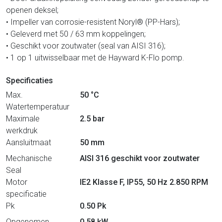
openen deksel;
• Impeller van corrosie-resistent Noryl® (PP-Hars);
• Geleverd met 50 / 63 mm koppelingen;
• Geschikt voor zoutwater (seal van AISI 316);
• 1 op 1 uitwisselbaar met de Hayward K-Flo pomp.
Specificaties
Max.
50 °C
Watertemperatuur
Maximale
2.5 bar
werkdruk
Aansluitmaat
50 mm
Mechanische
AISI 316 geschikt voor zoutwater
Seal
Motor
IE2 Klasse F, IP55, 50 Hz 2.850 RPM
specificatie
Pk
0.50 Pk
Opgenomen
0.58 kW