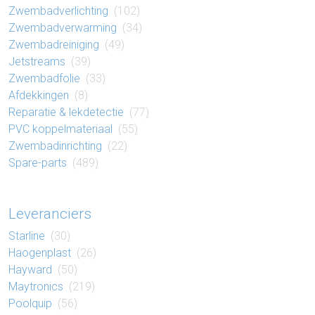
Zwembad​verlichting
(102)
Zwembad​verwarming
(34)
Zwembad​reiniging
(49)
Jetstreams
(39)
Zwembad​folie
(33)
Af​dek​king​en
(8)
Reparatie​ & lek​detectie
(77)
PVC koppel​materiaal
(55)
Zwembad​inrichting
(22)
Spare-parts
(489)
Leveranciers
Starline
(30)
Haogenplast
(26)
Hayward
(50)
Maytronics
(219)
Poolquip
(56)