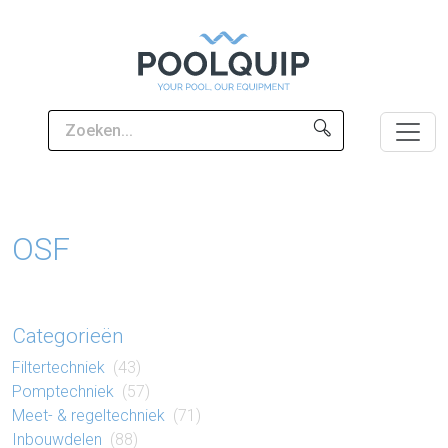
OSF
Categorieën
Filter​techniek
(43)
Pomp​techniek
(57)
Meet- & regel​techniek
(71)
Inbouw​delen
(88)