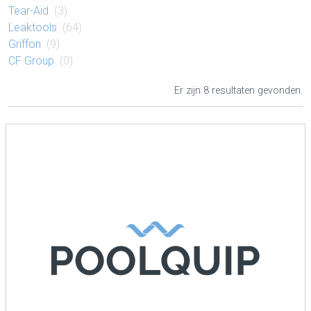
Tear-Aid
(3)
Leaktools
(64)
Griffon
(9)
CF Group
(0)
Er zijn 8 resultaten gevonden.