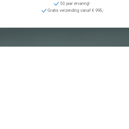
50 jaar ervaring!
Gratis verzending vanaf € 995,-
Klantenservice
Voorwaarden
Over Poolquip
Transport
Abonneren op de nieuwsbrief
Algemene voorwaarden
Download onze catalogus
Privacybeleid
Hot deals
Disclaimer
Bedrijfsinformatie
Poolquip Nederland BV
De Vest 50b
5555XP Valkenswaard
+31 (0) 40 201 9765