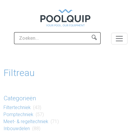
Filtreau
Categorieën
Filter​techniek
(43)
Pomp​techniek
(57)
Meet- & regel​techniek
(71)
Inbouw​delen
(88)