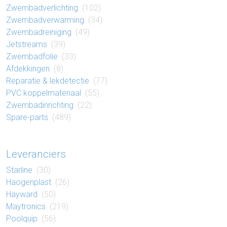
Zwembad​verlichting
(102)
Zwembad​verwarming
(34)
Zwembad​reiniging
(49)
Jetstreams
(39)
Zwembad​folie
(33)
Af​dek​king​en
(8)
Reparatie​ & lek​detectie
(77)
PVC koppel​materiaal
(55)
Zwembad​inrichting
(22)
Spare-parts
(489)
Leveranciers
Starline
(30)
Haogenplast
(26)
Hayward
(50)
Maytronics
(219)
Poolquip
(56)