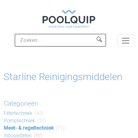
Starline Reinigings​middelen
Categorieën
Filter​techniek
(43)
Pomp​techniek
(57)
Meet- & regel​techniek
(71)
Inbouw​delen
(88)