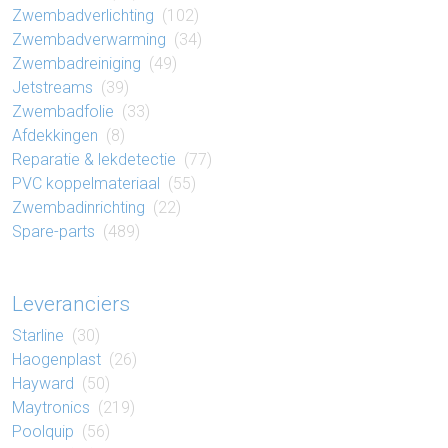
Zwembad​verlichting
(102)
Zwembad​verwarming
(34)
Zwembad​reiniging
(49)
Jetstreams
(39)
Zwembad​folie
(33)
Af​dek​king​en
(8)
Reparatie​ & lek​detectie
(77)
PVC koppel​materiaal
(55)
Zwembad​inrichting
(22)
Spare-parts
(489)
Leveranciers
Starline
(30)
Haogenplast
(26)
Hayward
(50)
Maytronics
(219)
Poolquip
(56)