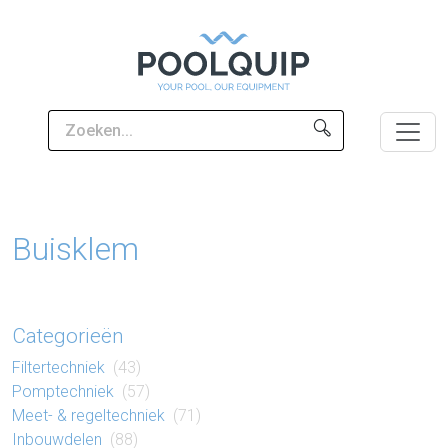
Buisklem
Categorieën
Filter​techniek
(43)
Pomp​techniek
(57)
Meet- & regel​techniek
(71)
Inbouw​delen
(88)