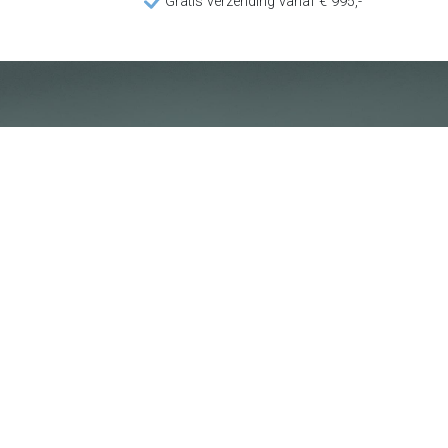
Gratis verzending vanaf € 995,-
Klantenservice
Voorwaarden
Over Poolquip
Transport
Abonneren op de nieuwsbrief
Algemene voorwaarden
Download onze catalogus
Privacybeleid
Hot deals
Disclaimer
Bedrijfsinformatie
Poolquip Nederland BV
De Vest 50b
5555XP Valkenswaard
+31 (0) 40 201 9765
sales@poolquip.com