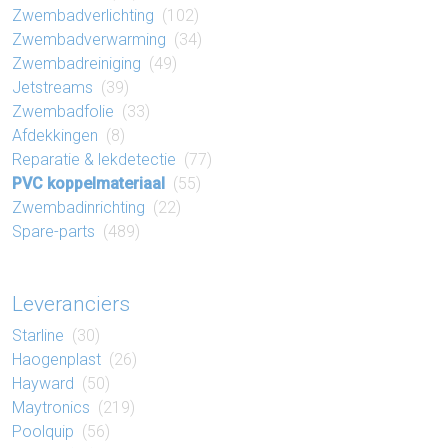
Zwembad​verlichting
(102)
Zwembad​verwarming
(34)
Zwembad​reiniging
(49)
Jetstreams
(39)
Zwembad​folie
(33)
Af​dek​king​en
(8)
Reparatie​ & lek​detectie
(77)
PVC koppel​materiaal
(55)
Zwembad​inrichting
(22)
Spare-parts
(489)
Leveranciers
Starline
(30)
Haogenplast
(26)
Hayward
(50)
Maytronics
(219)
Poolquip
(56)