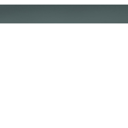
Klantenservice
Voorwaarden
Over Poolquip
Transport
Abonneren op de nieuwsbrief
Algemene voorwaarden
Download onze catalogus
Privacybeleid
Hot deals
Disclaimer
Bedrijfsinformatie
Poolquip Nederland BV
De Vest 50b
5555XP Valkenswaard
+31 (0) 40 201 9765
sales@poolquip.com