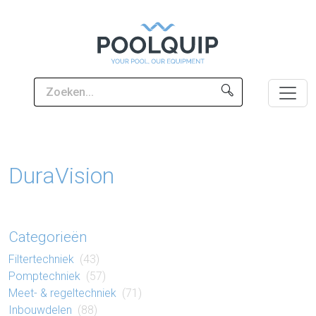
DuraVision
Categorieën
Filter​techniek
(43)
Pomp​techniek
(57)
Meet- & regel​techniek
(71)
Inbouw​delen
(88)