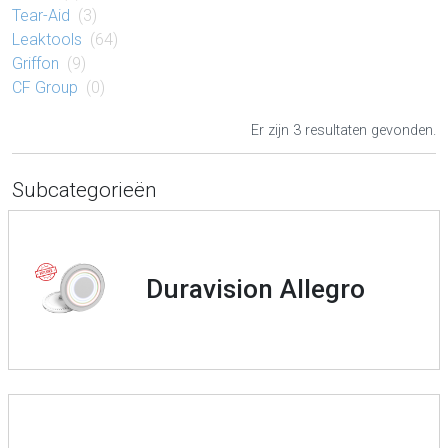
Tear-Aid
(3)
Leaktools
(64)
Griffon
(9)
CF Group
(0)
Er zijn 3 resultaten gevonden.
Subcategorieën
Duravision Allegro