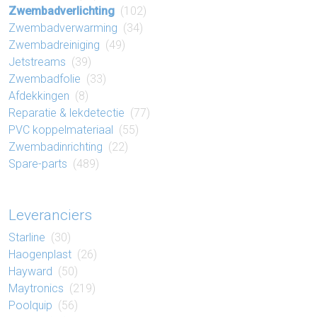
Zwembad​verlichting
(102)
Zwembad​verwarming
(34)
Zwembad​reiniging
(49)
Jetstreams
(39)
Zwembad​folie
(33)
Af​dek​king​en
(8)
Reparatie​ & lek​detectie
(77)
PVC koppel​materiaal
(55)
Zwembad​inrichting
(22)
Spare-parts
(489)
Leveranciers
Starline
(30)
Haogenplast
(26)
Hayward
(50)
Maytronics
(219)
Poolquip
(56)