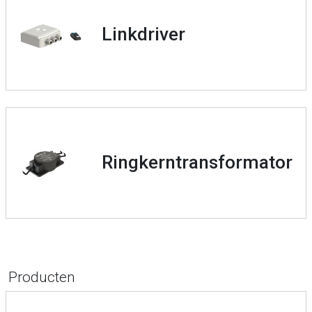
Link­driver
Ringkern­transformator
Producten